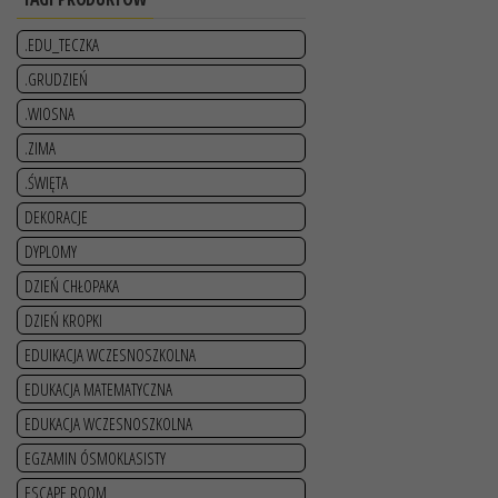
.EDU_TECZKA
.GRUDZIEŃ
.WIOSNA
.ZIMA
.ŚWIĘTA
DEKORACJE
DYPLOMY
DZIEŃ CHŁOPAKA
DZIEŃ KROPKI
EDUIKACJA WCZESNOSZKOLNA
EDUKACJA MATEMATYCZNA
EDUKACJA WCZESNOSZKOLNA
EGZAMIN ÓSMOKLASISTY
ESCAPE ROOM