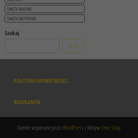
ŚWIĘTA MAJOWE
ŚWIĘTA NIETYPOWE
Szukaj
Szukaj
POLITYKA PRYWATNOŚCI
REGULAMIN
Dumnie wspierane przez
WordPress
|
Motyw:
Envo Shop