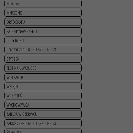
MIKOŁAJKI
MNOŻENIE
ORTOGRAFIA
PATENTYNAPREZENTY
PORY ROKU
ROZPOCZĘCIE ROKU SZKOLNEGO
STYCZEŃ
TEST NA UWAŻNOŚĆ
WIELKANOC
WKLEJKI
WRZESIEŃ
WYCHOWAWCA
ZAJĘCIA W CZERWCU
ZAKOŃCZENIE ROKU SZKOLNEGO
ŚWIETLICA