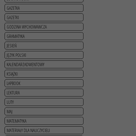
GAZETKA
GAZETKI
GODZINA WYCHOWAWCZA
GRAMATYKA
JESIEŃ
JĘZYK POLSKI
KALENDARZADWENTOWY
KSIĄŻKI
LAPBOOK
LEKTURA
LUTY
MAJ
MATEMATYKA
MATERIAŁY DLA NAUCZYCIELI