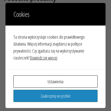
Cookies
LAPBOOK O LEKTURZE
DŁUGOŚCI
„DZIECI Z BULLERBYN”
Ta strona wykorzystuje cookies do prawidłowego
działania. Więcej informacji znajdziesz w polityce
prywatności. Czy zgadzasz się na wykorzystywanie
ciasteczek?
Dowiedz się więcej
5,00
zł
10,00
zł
Ustawienia
Dodaj do koszyka
Dodaj do koszyka
Zaakceptuj wszystkie