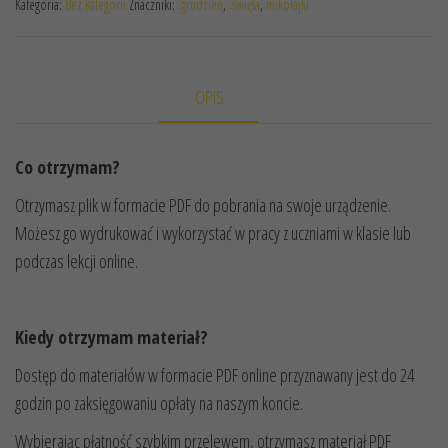
Kategoria:
Bez kategorii
Znaczniki:
.grudzień
,
.święta
,
mikołajki
ŚWIĄTECZNYCH
OPIS
Co otrzymam?
Otrzymasz plik w formacie PDF do pobrania na swoje urządzenie.
Możesz go wydrukować i wykorzystać w pracy z uczniami w klasie lub
podczas lekcji online.
Kiedy otrzymam materiał?
Dostęp do materiałów w formacie PDF online przyznawany jest do 24
godzin po zaksięgowaniu opłaty na naszym koncie.
Wybierając płatność szybkim przelewem, otrzymasz materiał PDF