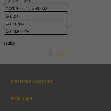
ZAJĘCIA W CZERWCU
ZAKOŃCZENIE ROKU SZKOLNEGO
ŚWIETLICA
ŚWIĘTA MAJOWE
ŚWIĘTA NIETYPOWE
Szukaj
Szukaj
POLITYKA PRYWATNOŚCI
REGULAMIN