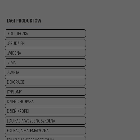
TAGI PRODUKTÓW
.EDU_TECZKA
.GRUDZIEŃ
.WIOSNA
.ZIMA
.ŚWIĘTA
DEKORACJE
DYPLOMY
DZIEŃ CHŁOPAKA
DZIEŃ KROPKI
EDUIKACJA WCZESNOSZKOLNA
EDUKACJA MATEMATYCZNA