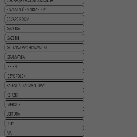
EDUKACJA WCZESNOSZKOLNA
EGZAMIN ÓSMOKLASISTY
ESCAPE ROOM
GAZETKA
GAZETKI
GODZINA WYCHOWAWCZA
GRAMATYKA
JESIEŃ
JĘZYK POLSKI
KALENDARZADWENTOWY
KSIĄŻKI
LAPBOOK
LEKTURA
LUTY
MAJ