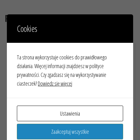
Podobne produkty
Cookies
DZIEŃ ŚWIĘTEGO PATRYKA
MEGA PAKA MATEMATYCZNE
WKLEJKI/PLAKATY
Ta strona wykorzystuje cookies do prawidłowego
działania. Więcej informacji znajdziesz w polityce
prywatności. Czy zgadzasz się na wykorzystywanie
ciasteczek?
Dowiedz się więcej
15,00
zł
Ustawienia
20,00
zł
Dodaj do koszyka
Dodaj do koszyka
Zaakceptuj wszystkie