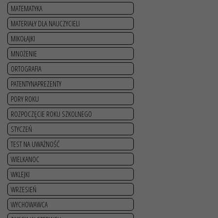
MATEMATYKA
MATERIAŁY DLA NAUCZYCIELI
MIKOŁAJKI
MNOŻENIE
ORTOGRAFIA
PATENTYNAPREZENTY
PORY ROKU
ROZPOCZĘCIE ROKU SZKOLNEGO
STYCZEŃ
TEST NA UWAŻNOŚĆ
WIELKANOC
WKLEJKI
WRZESIEŃ
WYCHOWAWCA