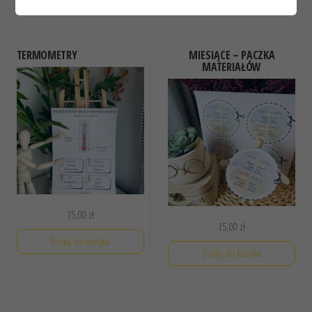
TERMOMETRY
MIESIĄCE – PACZKA
MATERIAŁÓW
15,00
zł
15,00
zł
Dodaj do koszyka
Dodaj do koszyka