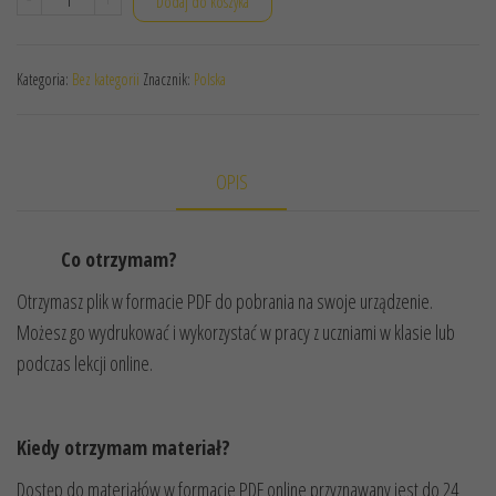
Dodaj do koszyka
KOLOROWANKA
POLSKA
Kategoria:
Bez kategorii
Znacznik:
Polska
JEST
NASZYM
DOMEM
OPIS
Co otrzymam?
Otrzymasz plik w formacie PDF do pobrania na swoje urządzenie.
Możesz go wydrukować i wykorzystać w pracy z uczniami w klasie lub
podczas lekcji online.
Kiedy otrzymam materiał?
Dostęp do materiałów w formacie PDF online przyznawany jest do 24